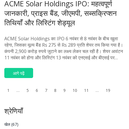
ACME Solar Holdings IPO: महत्वपूर्ण
जानकारी, प्राइस बैंड, जीएमपी, सब्सक्रिप्शन
तिथियाँ और लिस्टिंग शेड्यूल
ACME Solar Holdings का IPO 6 नवंबर से 8 नवंबर के बीच खुला
रहेगा, जिसका मूल्य बैंड Rs 275 से Rs 289 प्रति शेयर तय किया गया है।
कंपनी 2,900 करोड़ रुपये जुटाने का लक्ष्य लेकर चल रही है। शेयर आवंटन
11 नवंबर को होगा और लिस्टिंग 13 नवंबर को एनएसई और बीएसई पर
होगी। कंपनी उधारों के भुगतान और सामान्य कॉर्पोरेट उद्देश्यों के लिए फंड का
उपयोग करेगी।
आगे पढ़ें
1
…
5
6
7
8
9
10
11
…
19
श्रेणियाँ
खेल
(67)