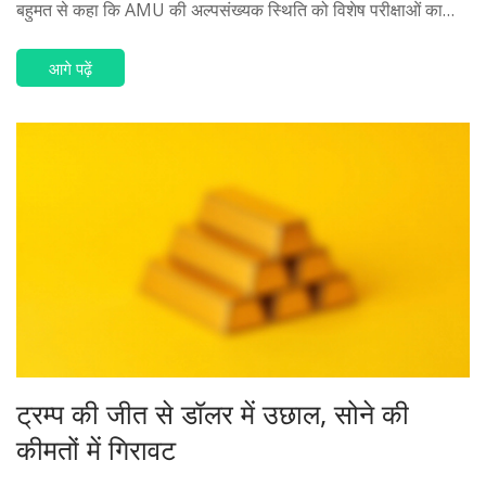
बहुमत से कहा कि AMU की अल्पसंख्यक स्थिति को विशेष परीक्षाओं का
पालन कर फिर से आंका जाएगा। यह फैसला ऐतिहासिक रूप से महत्वपूर्ण है
और इसका राजनैतिक प्रभाव भी व्यापक होगा।
आगे पढ़ें
ट्रम्प की जीत से डॉलर में उछाल, सोने की
कीमतों में गिरावट