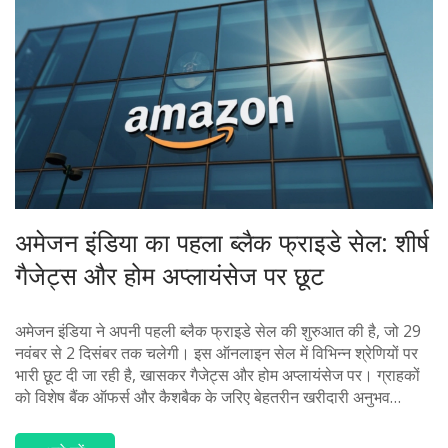
अमेजन इंडिया का पहला ब्लैक फ्राइडे सेल: शीर्ष
गैजेट्स और होम अप्लायंसेज पर छूट
अमेजन इंडिया ने अपनी पहली ब्लैक फ्राइडे सेल की शुरुआत की है, जो 29
नवंबर से 2 दिसंबर तक चलेगी। इस ऑनलाइन सेल में विभिन्न श्रेणियों पर
भारी छूट दी जा रही है, खासकर गैजेट्स और होम अप्लायंसेज पर। ग्राहकों
को विशेष बैंक ऑफर्स और कैशबैक के जरिए बेहतरीन खरीदारी अनुभव
मिलेगा। सेल में सैमसंग गैलेक्सी बड्स प्रो, अमेजफिट एक्टिव स्मार्टवॉच,
एप्पल मैकबुक एयर, और एलजी स्मार्ट रेफ्रिजरेटर पर विशेष डील्स शामिल