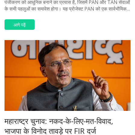
पंजीकरण को आधुनिक बनाने का प्रयास है, जिसमें PAN और TAN सेवाओं
के सभी पहलुओं का समावेश होगा। यह प्रोजेक्ट PAN को एक सार्वभौमिक
पहचानकर्ता के रूप में सरकारी एजेंसियों के डिजिटल सिस्टम में मान्यता देगा।
इसके तहत एकीकृत पोर्टल और QR कोड जैसी सुविधाएं भी होंगी।
आगे पढ़ें
महाराष्ट्र चुनाव: नकद-के-लिए-मत-विवाद,
भाजपा के विनोद तावड़े पर FIR दर्ज