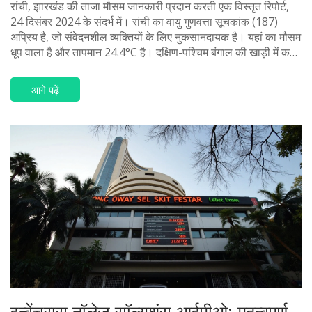
रांची, झारखंड की ताजा मौसम जानकारी प्रदान करती एक विस्तृत रिपोर्ट,
24 दिसंबर 2024 के संदर्भ में। रांची का वायु गुणवत्ता सूचकांक (187)
अप्रिय है, जो संवेदनशील व्यक्तियों के लिए नुकसानदायक है। यहां का मौसम
धूप वाला है और तापमान 24.4°C है। दक्षिण-पश्चिम बंगाल की खाड़ी में कम
दबाव का क्षेत्र बना हुआ है, जिसके कारण आंध्र प्रदेश, उत्तर तमिलनाडु में
हल्की से मध्यम बारिश हो सकती है।
आगे पढ़ें
इन्वेंचरास नॉलेज सॉल्यूशंस आईपीओ: महत्वपूर्ण