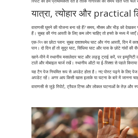
रिपोर्ट को हम प्राथमिकता देते हैं ताकि नागरिकों को समय रहते पता चल
यात्रा, त्योहार और practical ट
वाराणसी घूमने की योजना बना रहे हैं? समय, मौसम और भीड़ को देखकर प्ल
हैं। सुबह की गंगा आरती के लिए कम लोग चाहिए तो हफ्ते के मध्य में जाएँ
एक-দিন का छोटा प्लान: सुबह दशाश्वमेध घाट और गंगा आरती, दिन में क
पान। दो दिन हों तो सुदूर घाट, सिंधिया घाट और पास के छोटे गांवों की सैर
खाने-पीने में स्थानीय मसालेदार चाट और लड्डू ट्राई करें, पर इम्यूनिट
टालें और मोबाइल चार्ज रखें। स्थानीय ऑटो या ई-रिक्शा से पहले किराय
यह टैग पेज नियमित रूप से अपडेट होता है। नए पोस्ट पढ़ने के लिए प
अपडेट रहें। अगर आप किसी खास इलाके या घटना के बारे में जानना चाहते ह
वाराणसी से जुड़े रिपोर्ट, ट्रैवल टिप्स और लोकल घटनाओं के तेज़ और स्