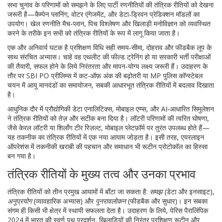
सभा चुनाव के परिणामों को समझने के लिए पार्टी रणनीतियों की तंत्रिक रीतियों को देखना
जरूरी है—कैम्पेन प्लानिंग, वोटर एंगेजमेंट, और डेटा‑ड्रिवन प्रेडिक्शन मॉडलों का
उपयोग।
खेल रणनीति
मैच‑प्लान, पिच विश्लेषण और खिलाड़ी मनोविज्ञान को व्यवस्थित
करने के तरीके
इन सभी को तंत्रिक रीतियों के रूप में लागू किया जाता है।
एक और अनिवार्य घटक है
प्रशिक्षण विधि
सही समय‑सीमा, दोहराव और फीडबैक लूप के
साथ संरचित अभ्यास
। चाहे वह एथलीट की फील्ड ट्रेनिंग हो या सरकारी भर्ती परीक्षाओं
की तैयारी, सफल होने के लिये निरंतरता और मापन‑योग्य लक्ष्य जरूरी हैं। उदाहरण के
तौर पर SBI PO प्रीलिम्स में कट‑ऑफ़ अंक की बढ़ोतरी या MP पुलिस कॉन्स्टेबल
चयन में आयु मानदंडों का समायोजन, सबकी आधारभूत तंत्रिक रीतियों में बदलाव दिखाता
है।
आधुनिक दौर में
प्रौद्योगिकी
डेटा एनालिटिक्स, मोबाइल एप्प्स, और AI‑आधारित सिमुलेशन
ने तंत्रिक रीतियों को तेज़ और सटीक बना दिया है। लॉटरी परिणामों की त्वरित घोषणा,
जैसे केरल लॉटरी या शिलॉंग टीर रिज़ल्ट, मोबाइल प्लेटफ़ॉर्म पर तुरंत उपलब्ध होते हैं—
यह तकनीक का तंत्रिक रीतियों में एक नया आयाम जोड़ता है। इसी तरह, एयरलाइन
ऑपरेशंस में तकनीकी खराबी की पहचान और समाधान भी रूटीन प्रोटोकॉल का हिस्सा
बन गया है।
तंत्रिक रीतियों के मुख्य तत्व और उनका प्रभाव
तंत्रिक रीतियों को तीन प्रमुख आयामों में बाँटा जा सकता है:
समझ
(डेटा और इनसाइट),
अनुप्रयोग
(व्यावहारिक अभ्यास) और
पुनरावलोकन
(फीडबैक और सुधार)। इन सबका
संगम ही किसी भी क्षेत्र में स्थायी सफलता देता है। उदाहरण के लिये, पेरिस पैरालिंपिक
2024 में भारत की स्वर्ण पथ प्रदर्शन, खिलाड़ियों की निरंतर प्रशिक्षण रूटीन और