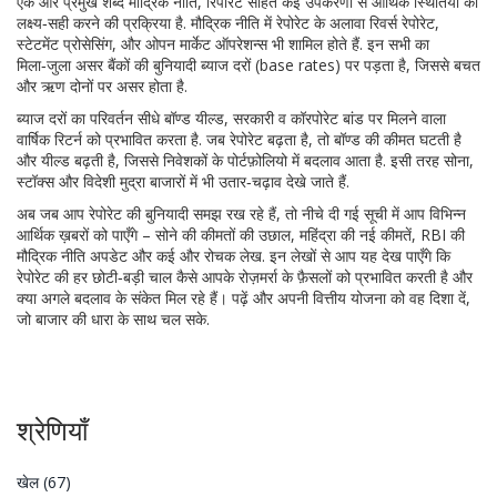
एक और प्रमुख शब्द
मौद्रिक नीति
,
रिपोरेट सहित कई उपकरणों से आर्थिक स्थितियों को
लक्ष्य‑सही करने की प्रक्रिया
है. मौद्रिक नीति में रेपोरेट के अलावा रिवर्स रेपोरेट,
स्टेटमेंट प्रोसेसिंग, और ओपन मार्केट ऑपरेशन्स भी शामिल होते हैं. इन सभी का
मिला‑जुला असर बैंकों की बुनियादी ब्याज दरों (base rates) पर पड़ता है, जिससे बचत
और ऋण दोनों पर असर होता है.
ब्याज दरों का परिवर्तन सीधे
बॉण्ड यील्ड
,
सरकारी व कॉरपोरेट बांड पर मिलने वाला
वार्षिक रिटर्न
को प्रभावित करता है. जब रेपोरेट बढ़ता है, तो बॉण्ड की कीमत घटती है
और यील्ड बढ़ती है, जिससे निवेशकों के पोर्टफ़ोलियो में बदलाव आता है. इसी तरह सोना,
स्टॉक्स और विदेशी मुद्रा बाजारों में भी उतार‑चढ़ाव देखे जाते हैं.
अब जब आप रेपोरेट की बुनियादी समझ रख रहे हैं, तो नीचे दी गई सूची में आप विभिन्न
आर्थिक ख़बरों को पाएँगे – सोने की कीमतों की उछाल, महिंद्रा की नई कीमतें, RBI की
मौद्रिक नीति अपडेट और कई और रोचक लेख. इन लेखों से आप यह देख पाएँगे कि
रेपोरेट की हर छोटी‑बड़ी चाल कैसे आपके रोज़मर्रा के फ़ैसलों को प्रभावित करती है और
क्या अगले बदलाव के संकेत मिल रहे हैं। पढ़ें और अपनी वित्तीय योजना को वह दिशा दें,
जो बाजार की धारा के साथ चल सके.
श्रेणियाँ
खेल
(67)