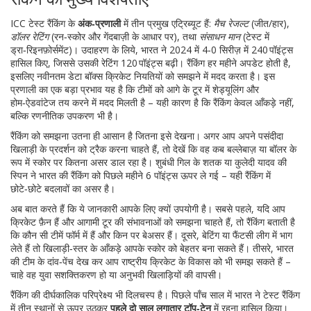
ICC टेस्ट रैंकिंग के
अंक‑प्रणाली
में तीन प्रमुख एट्रिब्यूट हैं:
मैच रेजल्ट
(जीत/हार),
डॉलर रेटिंग
(रन‑स्कोर और गेंदबाज़ी के आधार पर), तथा
संसाधन मान
(टेस्ट में
ड्रा‑रिइनफ़ोर्समेंट)। उदाहरण के लिये, भारत ने 2024 में 4‑0 सिरीज़ में 240 पॉइंट्स
हासिल किए, जिससे उसकी रेटिंग 120 पॉइंट्स बढ़ी। रैंकिंग हर महीने अपडेट होती है,
इसलिए नवीनतम डेटा बॉक्स क्रिकेट नियतियों को समझने में मदद करता है। इस
प्रणाली का एक बड़ा प्रभाव यह है कि टीमों को आगे के टूर में शेड्यूलिंग और
होम‑ऐडवांटेज तय करने में मदद मिलती है – यही कारण है कि रैंकिंग केवल आँकड़े नहीं,
बल्कि रणनीतिक उपकरण भी है।
रैंकिंग को समझना उतना ही आसान है जितना इसे देखना। अगर आप अपने पसंदीदा
खिलाड़ी के प्रदर्शन को ट्रैक करना चाहते हैं, तो देखें कि वह कब
बल्लेबाज़
या
बॉलर
के
रूप में स्कोर पर कितना असर डाल रहा है। शुबंधी गिल के शतक या कुलेदी यादव की
स्पिन ने भारत की रैंकिंग को पिछले महीने 6 पॉइंट्स ऊपर ले गई – यही रैंकिंग में
छोटे‑छोटे बदलावों का असर है।
अब बात करते हैं कि ये जानकारी आपके लिए क्यों उपयोगी है। सबसे पहले, यदि आप
क्रिकेट फ़ैन हैं और आगामी टूर की संभावनाओं को समझना चाहते हैं, तो रैंकिंग बताती है
कि कौन सी टीमें फॉर्म में हैं और किन पर बेअसर हैं। दूसरे, बेटिंग या फैंटसी लीग में भाग
लेते हैं तो खिलाड़ी‑स्तर के आँकड़े आपके स्कोर को बेहतर बना सकते हैं। तीसरे, भारत
की टीम के दांव‑पेंच देख कर आप राष्ट्रीय क्रिकेट के विकास को भी समझ सकते हैं –
चाहे वह युवा सशक्तिकरण हो या अनुभवी खिलाड़ियों की वापसी।
रैंकिंग की दीर्घकालिक परिप्रेक्ष्य भी दिलचस्प है। पिछले पाँच साल में भारत ने टेस्ट रैंकिंग
में तीन स्थानों से ऊपर उठकर
पहले दो साल लगातार टॉप‑टेन
में रहना हासिल किया।