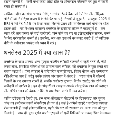
देखना ज़रूरी है—कभी‑कभी छोटी‑छोटी डील या ऑनलाइन प्लेटफ़ॉर्म पर छूट से काफी
बचत हो सकती है।
आर्थिक माहौल का सीधा प्रभाव
RBI
,
भारतीय रिज़र्व बैंक, जो रेपो रेट और मौद्रिक
नीतियों को नियंत्रित करता है
के रेपो रेट पर पड़े निर्णयों से जुड़ा है। अक्टूबर 2025 में
RBI ने रेपो रेट 5.5% पर स्थिर रखा, जिससे उद्यम और व्यक्तिगत खर्च दोनों पर थोड़ा
ठंडक आई। यह स्थिरता खासकर धनतेरस के खरीदारी सीजन में महत्वपूर्ण है—कम
ब्याज दरें आम जनता को बड़ी ख़रीदारी, जैसे सोने का बार या इलेक्ट्रॉनिक सामान, करने
के लिए प्रोत्साहित करती हैं। इसलिए, जब आप इस वर्ष का बजट बनाते हैं, तो मौद्रिक
नीति के नवीनतम अपडेट को ध्यान में रखें।
धनतेरस 2025 में क्या खास है?
धनतेरस के साथ अक्सर अन्य प्रमुख भारतीय त्योहारी घटनाएँ भी जुड़ी रहती हैं, जैसे
करवा चौथ
,
विवाहित महिलाओं का उपवास वाला त्यौहार, जो धनतेरस के कुछ हफ्ते बाद
मनाया जाता है
। दोनों त्योहारों में पारिवारिक एकत्रीकरण, विशेष भोजन और परम्परागत
रीति‑रिवाज़ आम हैं, परंतु उनके उद्देश्य और समय में अंतर है। करवा चौथ में महिलाएँ
दिवाली के बाद उपवास रखती हैं, जबकि धनतेरस मुख्यतः वित्तीय समृद्धि और सोने की
खरीदारी को दर्शाता है। इन दो त्योहारों को समझना आपके सांस्कृतिक ज्ञान को बढ़ाएगा
और शॉपिंग प्लान को बेहतर तरीके से व्यवस्थित करने में मदद करेगा।
शॉपिंग ट्रेंड्स को देखते हुए, इस साल ऑनलाइन प्लेटफ़ॉर्म पर डिस्काउंट और कूपन
कोड का इस्तेमाल काफी लोकप्रिय हो गया है। कई ई‑कॉमर्स साइटें “धनतेरस स्पेशल”
सेल चलाती हैं, जहाँ इलेक्ट्रॉनिक्स, गहने और घर की सजावट पर 30% तक की छूट
मिलती है। साथ ही, कुछ ब्रांड अपने ग्राहकों को फ्री डिलिवरी या नकद रिबेट के माध्यम