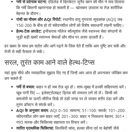
गर्मी से दर्दनाक घटना:
एडिलेड में क्रिकेटर जुनैद खान की मौत ने याद दिलाया
कि गर्मी कितनी खतरनाक हो सकती है — खासकर उपवास या तेज़ शारीरिक
मेहनत के दौरान।
रांची का मौसम और AQI रिपोर्ट:
स्थानीय वायु गुणवत्ता सूचकांक (AQI) जब
150-200 के बीच हो तो संवेदनशील लोगों को विशेष सावधानी रखनी चाहिए।
हेल्थ‑टेक अपडेट:
इन्वेंचरास नॉलेज सॉल्यूशंस जैसे स्वास्थ्य सेवा संगठनों से
जुड़ी बड़ी खबरें स्वास्थ्य सेवाओं और शोध पर असर डालती हैं।
हर खबर के साथ हम स्रोत और आगे पढ़ने के लिंक देते हैं ताकि आप पुष्टि कर सकें और
तेजी से सही फैसला ले सकें।
सरल, तुरंत काम आने वाले हेल्थ‑टिप्स
यहां कुछ सीधे और व्यवहारिक सुझाव दिए गए हैं जिन्हें आप आज ही अपनाकर जोखिम कम
कर सकते हैं:
गर्मी से बचाव:
बाहर न हों जब तेज़ धूप हो। शाम-सुबह में हल्की सक्रियता करें।
खूब पानी पिएं — इलेक्ट्रोलाइट ड्रिंक की जरूरत लगे तो लें। किसी को
कमजोरी या उल्टी-सीरीज दिखे तो ठंडी जगह पर ले जाकर शरीर ठंडा करें और
तुरंत डॉक्टर से संपर्क करें।
AQI के अनुसार कदम:
AQI 0–50: सामान्य; 51–100: सतर्क; 101–200:
संवेदनशील लोग कम बाहर जाएँ; 201–300: बाहर न निकलना बेहतर; 301+ :
न95 मास्क और चिकित्सा सहायता पर विचार करें।
त्वरित प्राथमिक चिकित्सा:
किरकिरी सांस, हल्का सीना दर्द या बेहोशी जैसे