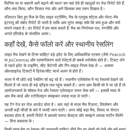
फिनिश था या कहानी आगे बढ़ाने की चाल? हम यहां ऐसे ही पहलुओं पर तेज़ रिपोर्ट देते हैं:
कौन-क्या किया, कौन फिसल गया और आगे किसका क्या प्लान दिखता है।
रजिस्टर किए हुए फैंस के लिए लाइव स्ट्रीमिंग, मैच के प्रमुख शॉट्स और पोस्ट‑मॅच
इंटरव्यू की संक्षेप रिपोर्ट दी जाती है ताकि आप तुरंत समझ सकें कि क्या हुआ और क्यों
मायने रखता है। हर रिपोर्ट में हम साफ बताते हैं: मैच का निर्णायक पल, रणनीति और
अगले एपिसोड के संभावित असर।
कहाँ देखें, कैसे फॉलो करें और स्थानीय रेसलिंग
लाइव मैच देखने के टिप्स चाहिए? बड़े इवेंट के लिए आधिकारिक प्रसार (जैसे Peacock
या JioCinema) और प्रमाणीकरण वाले रेपोर्ट्स ही सबसे भरोसेमंद होते हैं। टिकट लेने
से पहले इवेंट के टाइमिंग, सीट कैटेगरी और रिंग‑साइड नियम देख लें — अक्सर
ओवरहाइपेड टिकटों में ड्रिंक/सीट चार्ज अलग से होते हैं।
भारत में भी छोटे‑बड़े रेसलिंग शो बढ़ रहे हैं। स्थानीय प्रोमोशंस में नए रेसलर्स देखने को
मिलते हैं जो जल्द ही बड़े ब्रैंड्स तक पहुंच सकते हैं। अगर आप किसी शो में जा रहे हैं तो
आयोजनकर्ता के सोशल पेज और रेसलर प्रोफाइल जरूर चेक करें — इसकी मदद से
आप मैच कार्ड और स्टोरीलाइन समझकर ज़्यादा मज़ा ले पाएंगे।
यह टैग पेज हर रोज़ अपडेट होता है। आप यहां से ताज़ा मैच रिज़ल्ट, विश्लेषण और
अगली बड़ी चीज़ों के बारे में जल्दी जान पाएंगे। अगर कोई बड़ा मैच, विवाद या रोस्टर
बदलाव होता है, हमारी रिपोर्ट में आपको फास्ट‑फ़ैक्ट्स और समझने लायक रूटीन मिलेंगे
— बिना बकवास के।
किसी खास मैच या रेसलर की जानकारी चाहिए? नीचे दिए गए लेखों को देखें और हमें बताएं