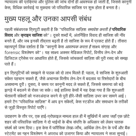
न्यायालय की प्रक्रिया और पुलिस की जांच दोनों ही आवश्यक हो जाती हैं, जिससे
कानूनी
केस
,
विधिक कार्रवाई या मुकदमा जो परिवारिक साजिश पर शुरू होता है
बनता है।
मुख्य पहलू और उनका आपसी संबंध
पहली संबंधपरक त्रिपुटी कहती है कि "परिवारिक साज़िश
समावेश करती है
परिवारिक
विवाद
और
क्राइम साजिश
को"। दूसरे शब्दों में, अंतर्निहित विवाद ही साजिश की नींव
बनते हैं, और जब इनकी तीव्रता बढ़ती है तो साजिश के रूप में प्रकट होते हैं। तीसरा
महत्वपूर्ण लिंक दर्शाता है कि "कानूनी केस
आवश्यक करता है
साक्ष्य संग्रह और
forensic विश्लेषण को"। यह साक्ष्य अक्सर मेडिकल रिपोर्ट, वित्तीय लेन‑देन और
डिजिटल ट्रैसेस पर आधारित होते हैं, जिससे जांचकर्ता साज़िश की पूरी रसद को समझ
पाते हैं।
इन त्रिपुटियों को समझने से पाठक को दो लाभ मिलते हैं: पहला, वे साजिश के शुरुआती
संकेत पहचान सकते हैं, जैसे अचानक वित्तीय लेन‑देन में बदलाव या रिश्तेदारों के बीच
असामान्य दूरी। दूसरा, वे समय पर कानूनी मदद ले सकते हैं, जिससे समस्या को बड़े
झगड़े में बदलने से रोका जा सके। कई हालिया केसों में यह देखा गया है कि शुरुआती
चेतावनी संकेतों को नजरअंदाज करने से पूरी हीरे‑जैसी साज़िश उभर कर सामने आई।
हमारे टैग “परिवारिक साज़िश” में आप इन संकेतों, केस स्टडीज और समाधान के तरीकों
से जुड़ी विस्तृत रिपोर्ट पाएँगे।
उदाहरण के तौर पर, एक हाई‑प्रोफ़ाइल मामला हाल ही में सुर्खियों में आया जहाँ एक छोटे
शहर की परिवारिक साज़िश ने दो भाईयों के बीच संपत्ति के अधिकार को लेकर घातक
संघर्ष को जन्म दिया। इस केस में
फॉरेंसिक लेखा‑जाँच
,
आर्थिक लेन‑देन के पर्चे और बैंक
स्टेटमेंट का गहन विश्लेषण
ने अपराध को उजागर किया और न्यायालय ने सजा सुनाई।