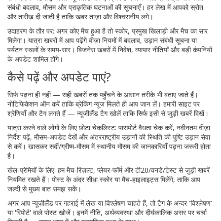
संबंधी बदलाव, मौसम और प्राकृतिक घटनाओं की सूचनाएँ। हर लेख में आपको स्रोत
और तारीख़ दी जाती है ताकि खबर ताज़ा और विश्वसनीय लगे।
उदाहरण के तौर पर: अगर कोए मैच हुआ है तो स्कोर, प्रमुख खिलाड़ी और मैच का सार
मिलेगा। यात्रा खबरों में आप पढ़ेंगे वीज़ा नियमों में बदलाव, उड़ान संबंधी सूचना या
पर्यटन स्थलों के समय‑सार। बिजनेस खबरों में निवेश, व्यापार नीतियाँ और बड़ी कंपनियों
के अपडेट शामिल होंगे।
कैसे पढ़ें और अपडेट पाएं?
सिर्फ पढ़ना ही नहीं — सही खबरों तक पहुँचने के आसान तरीके भी बताए जाते हैं।
नोटिफिकेशन ऑन करें ताकि ब्रेकिंग न्यूज मिलते ही आप जान लें। हमारी साइट पर
श्रेणियाँ और टैग लगते हैं — न्यूजीलैंड टैग खोलें ताकि सिर्फ इसी से जुड़ी खबरें दिखें।
यात्रा करने वाले लोगों के लिए छोटा चेकलिस्ट: पासपोर्ट वैधता चेक करें, नवीनतम वीज़ा
निर्देश पढ़ें, मौसम‑अपडेट देखें और अंतरराष्ट्रीय उड़ानों की स्थिति की पुष्टि उड़ान सेवा
से करें। खासकर सर्दी/ग्रीष्म‑मौसम में स्थानीय मौसम की जानकारियाँ पढ़ना जरूरी होता
है।
खेल‑प्रेमियों के लिए: हम मैच‑रिज़ल्ट, प्लेयर‑फॉर्म और टी20/वनडे/टेस्ट से जुड़ी खबरें
नियमित रखते हैं। पोस्ट के अंदर सीधा स्कोर या मैच‑हाइलाइट्स मिलेंगे, ताकि आप
जल्दी से मुख्य बात समझ सकें।
अगर आप न्यूज़ीलैंड पर गहराई में लेख या विश्लेषण चाहते हैं, तो टैग के अन्दर 'विश्लेषण'
या 'रिपोर्ट' वाले पोस्ट खोजें। इनमें नीति, अर्थव्यवस्था और दीर्घकालिक असर पर चर्चा