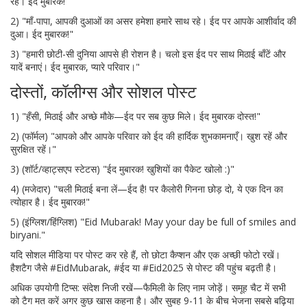
रहें। ईद मुबारक!"
2) "माँ-पापा, आपकी दुआओं का असर हमेशा हमारे साथ रहे। ईद पर आपके आशीर्वाद की
दुआ। ईद मुबारक!"
3) "हमारी छोटी-सी दुनिया आपसे ही रोशन है। चलो इस ईद पर साथ मिठाई बाँटें और
यादें बनाएं। ईद मुबारक, प्यारे परिवार।"
दोस्तों, कॉलीग्स और सोशल पोस्ट
1) "हँसी, मिठाई और अच्छे मौके—ईद पर सब कुछ मिले। ईद मुबारक दोस्त!"
2) (फॉर्मल) "आपको और आपके परिवार को ईद की हार्दिक शुभकामनाएँ। खुश रहें और
सुरक्षित रहें।"
3) (शॉर्ट/व्हाट्सएप स्टेटस) "ईद मुबारक! खुशियों का पैकेट खोलो :)"
4) (मजेदार) "चली मिठाई बना लें—ईद है! पर कैलोरी गिनना छोड़ दो, ये एक दिन का
त्योहार है। ईद मुबारक!"
5) (इंग्लिश/हिंग्लिश) "Eid Mubarak! May your day be full of smiles and
biryani."
यदि सोशल मीडिया पर पोस्ट कर रहे हैं, तो छोटा कैप्शन और एक अच्छी फोटो रखें।
हैशटैग जैसे #EidMubarak, #ईद या #Eid2025 से पोस्ट की पहुंच बढ़ती है।
अधिक उपयोगी टिप्स: संदेश निजी रखें—फैमिली के लिए नाम जोड़ें। समूह चैट में सभी
को टैग मत करें अगर कुछ खास कहना है। और सुबह 9-11 के बीच भेजना सबसे बढ़िया