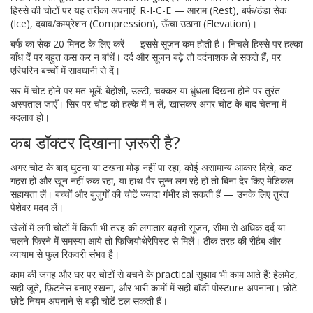
हिस्से की चोटों पर यह तरीका अपनाएं: R-I-C-E — आराम (Rest), बर्फ/ठंडा सेक
(Ice), दबाव/कम्प्रेशन (Compression), ऊँचा उठाना (Elevation)।
बर्फ का सेक़ 20 मिनट के लिए करें — इससे सूजन कम होती है। निचले हिस्से पर हल्का
बाँध दें पर बहुत कस कर न बांधें। दर्द और सूजन बढ़े तो दर्दनाशक ले सकते हैं, पर
एस्पिरिन बच्चों में सावधानी से दें।
सर में चोट होने पर मत भूलें: बेहोशी, उल्टी, चक्कर या धुंधला दिखना होने पर तुरंत
अस्पताल जाएँ। सिर पर चोट को हल्के में न लें, खासकर अगर चोट के बाद चेतना में
बदलाव हो।
कब डॉक्टर दिखाना ज़रूरी है?
अगर चोट के बाद घुटना या टखना मोड़ नहीं पा रहा, कोई असामान्य आकार दिखे, कट
गहरा हो और खून नहीं रुक रहा, या हाथ-पैर सुन्न लग रहे हों तो बिना देर किए मेडिकल
सहायता लें। बच्चों और बुज़ुर्गों की चोटें ज्यादा गंभीर हो सकती हैं — उनके लिए तुरंत
पेशेवर मदद लें।
खेलों में लगी चोटों में किसी भी तरह की लगातार बढ़ती सूजन, सीमा से अधिक दर्द या
चलने-फिरने में समस्या आये तो फिजियोथेरेपिस्ट से मिलें। ठीक तरह की रीहैब और
व्यायाम से फुल रिकवरी संभव है।
काम की जगह और घर पर चोटों से बचने के practical सुझाव भी काम आते हैं: हेलमेट,
सही जूते, फ़िटनेस बनाए रखना, और भारी कामों में सही बॉडी पोस्टure अपनाना। छोटे-
छोटे नियम अपनाने से बड़ी चोटें टल सकती हैं।