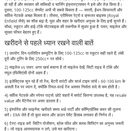
हो रही हैं और सरकार की सब्सिडी व चार्जिंग इंफ्रास्ट्रक्चर ने इसे और तेज़ किया है।
दूसरा, 100-125cc सेगमेंट अभी भी सबसे बिकता है — सस्ती, ईंधन-किफायती और
सर्विस नेटवर्क अच्छा मिलता है। तीसरा, प्रीमियम रेट्रो व क्रूजर बाइक्स (Royal
Enfield जैसे) का शौक बढ़ा है; युवा और शहर के खरीदार अनुभव के लिए इन्हें चुनते हैं।
चौथा, स्कूटर और हाई-टॉर्क मोटरबाइक की तकनीक में सुधार हुआ है: पावर, माइलेज और
सुरक्षा फीचर बेहतर हुए हैं।
खरीदने से पहले ध्यान रखने वाली बातें
1) उपयोग: दिन-प्रतिदिन कम्यूटिंग के लिए 100-125cc या स्कूटर सही रहते हैं; लंबी
दूरी और टूरिंग के लिए 250cc+ पर सोचें।
2) माइलेज vs पावर: अगर खर्च बचाना है तो माइलेज देखें; सिटी राइड में टॉर्क और
फ्यूल एफिशिएंसी दोनों अहम हैं।
3) इलेक्ट्रिक चुन रहे हैं तो रेंज, बैटरी वारंटी और चार्ज टाइम जांचें। 60-100 km के
असली रेंज पर ध्यान दें, क्योंकि रियल-वर्ल्ड रेंज अक्सर निर्माता वादे से कम होती है।
4) सर्विस नेटवर्क और स्पेयर पार्ट्स: छोटे शहरों में सपोर्ट कितना उपलब्ध है, यह resale
value और मेंटेनेंस पर असर डालता है।
5) इंश्योरेंस और फाइनेंस: खरीदते समय थर्ड-पार्टी और कॉम्प्रिहेंसिव कवर की तुलना
करें। EMI लेते हैं तो कुल ब्याज और डाउन पेमेंट हिसाब लगाकर ही निर्णय लें।
6) टेस्ट-राइड करें: सिटिंग पोजीशन, ब्रेक फील और क्लच-शिफ्टिंग का अनुभव जरूरी
है। जो राइड आरामदायक न लगे, उसे मत खरीदना।