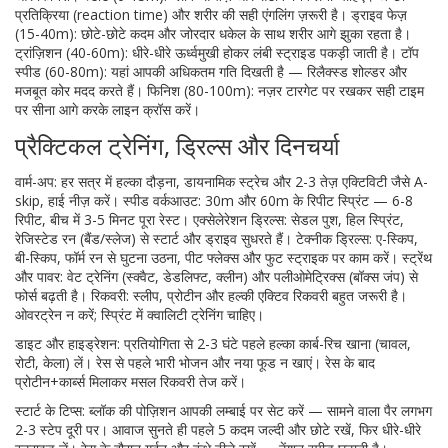
प्रतिक्रिया (reaction time) और शरीर की सही एंगलिंग ज़रूरी है। ड्राइव फेज़
(15-40m): छोटे-छोटे कदम और जोरदार धकेल के साथ शरीर आगे झुका रहता है।
ट्रांज़िशन (40-60m): धीरे-धीरे ऊर्ध्वमुखी होकर लंबी स्ट्राइड पकड़ी जाती है। टॉप
स्पीड (60-80m): यहां आपकी अधिकतम गति दिखती है — रिलैक्स्ड शोल्डर और
मजबूत कोर मदद करते हैं। फिनिश (80-100m): नज़र टारगेट पर रखकर सही टाइम
पर सीना आगे करके लाइन क्रॉस करें।
प्रैक्टिकल ट्रेनिंग, ड्रिल्स और दिनचर्या
वार्म-अप: हर सत्र में हल्का दौड़ना, डायनामिक स्ट्रेच और 2-3 तेज़ एक्टिविटी जैसे A-
skip, हाई नीज़ करें। स्पीड वर्कआउट: 30m और 60m के रिपीट स्प्रिंट — 6-8
रिपीट, बीच में 3-5 मिनट पूरा रेस्ट। एक्सेलेरेशन ड्रिल्स: सेडल पुश, हिल स्प्रिंट,
रेजिस्टेड रन (बैंड/स्लेज) से स्टार्ट और ड्राइव सुधरते हैं। टेक्नीक ड्रिल्स: ए-स्किप,
बी-स्किप, फॉर्म रन से घुटना उठना, पीट फ्लेक्स और फुट स्ट्राइक पर काम करें। स्ट्रेंथ
और पावर: वेट ट्रेनिंग (स्क्वैट, डेडलिफ्ट, क्लीन) और पलीओमेट्रिक्स (बॉक्स जंप) से
फोर्स बढ़ती है। रिकवरी: स्लीप, प्रोटीन और हल्की एक्टिव रिकवरी बहुत जरूरी है।
ओवरट्रेन न करें; स्प्रिंट में क्वालिटी ट्रेनिंग चाहिए।
डाइट और हाइड्रेशन: प्रतियोगिता से 2-3 घंटे पहले हल्का कार्ब-रिच खाना (चावल,
रोटी, केला) लें। रेस से पहले भारी भोजन और नया फूड न खाएं। रेस के बाद
प्रोटीन+कार्ब्स मिलाकर मसल रिकवरी तेज करें।
स्टार्ट के टिप्स: ब्लॉक की पोज़िशन आपकी लम्बाई पर सेट करें — सामने वाला पैर लगभग
2-3 स्टेप दूरी पर। आवाज सुनते ही पहले 5 कदम जल्दी और छोटे रखें, फिर धीरे-धीरे