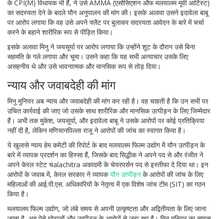
के CPI(M) विधायक भी हैं, ने उसे AMMA (एसोसिएशन ऑफ मलयालम मूवी आर्टिस्ट)
का सदस्यता देने के बदले यौन अनुपालन की मांग की। इसके अलावा उसने इदावेला बाबू
पर आरोप लगाया कि वह उसे अपने फ्लैट पर बुलाकर सदस्यता आवेदन के बारे में चर्चा
करने के बहाने शारीरिक रूप से पीड़ित किया।
इसके अलावा मिनु ने जयसूर्या पर आरोप लगाया कि उन्होंने शूट के दौरान उसे बिना
सहमति के गले लगाया और चूमा। उसने कहा कि यह सभी अत्याचार उसके लिए
असहनीय थे और उसे भावनात्मक और मानसिक रूप से तोड़ दिया।
न्याय और जवाबदेही की मांग
मिनु मुनियर अब न्याय और जवाबदेही की मांग कर रही है। वह चाहती है कि उन सभी पर
उचित कार्रवाई की जाए जो उसके साथ शारीरिक और मानसिक उत्पीड़न के लिए जिम्मेदार
हैं। अभी तक मुकेश, जयसूर्या, और इदावेला बाबू ने उसके आरोपों पर कोई प्रतिक्रिया
नहीं दी है, लेकिन मणियानपिल्ला राजू ने आरोपों की जांच का स्वागत किया है।
ये खुलासे न्याय हेम कमेटी की रिपोर्ट के बाद मलयालम फिल्म उद्योग में यौन उत्पीड़न के
बारे में व्यापक प्रदर्शन का हिस्सा हैं, जिसके बाद सिद्धीक ने अपने पद से और रंजीत ने
अपने केरल स्टेट चalachitra अकादमी के चेयरपर्सन पद से इस्तीफा दे दिया था। इन
आरोपों के जवाब में, केरल सरकार ने व्यापक
यौन उत्पीड़न
के आरोपों की जांच के लिए
महिलाओं की आई.पी.एस. अधिकारियों के नेतृत्व में एक विशेष जांच टीम (SIT) का गठन
किया है।
मलयालम फिल्म उद्योग, जो लंबे समय से अपनी उत्कृष्टता और अद्वितीयता के लिए जाना
जाता है, अब ऐसे घोटालों और उत्पीड़न के आरोपों से जूझ रहा है। मिनु मुनियर का साहस