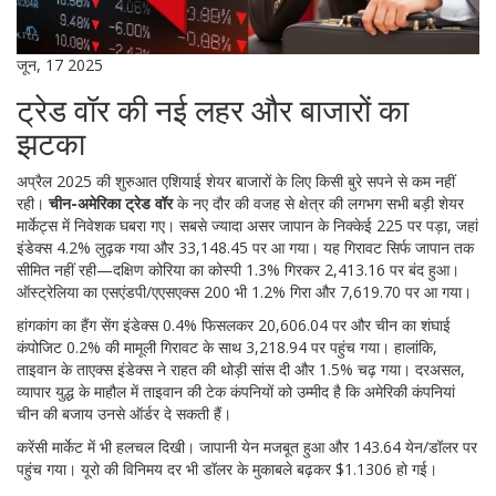
जून, 17 2025
ट्रेड वॉर की नई लहर और बाजारों का
झटका
अप्रैल 2025 की शुरुआत एशियाई शेयर बाजारों के लिए किसी बुरे सपने से कम नहीं
रही।
चीन-अमेरिका ट्रेड वॉर
के नए दौर की वजह से क्षेत्र की लगभग सभी बड़ी शेयर
मार्केट्स में निवेशक घबरा गए। सबसे ज्यादा असर जापान के निक्केई 225 पर पड़ा, जहां
इंडेक्स 4.2% लुढ़क गया और 33,148.45 पर आ गया। यह गिरावट सिर्फ जापान तक
सीमित नहीं रही—दक्षिण कोरिया का कोस्पी 1.3% गिरकर 2,413.16 पर बंद हुआ।
ऑस्ट्रेलिया का एसएंडपी/एएसएक्स 200 भी 1.2% गिरा और 7,619.70 पर आ गया।
हांगकांग का हैंग सेंग इंडेक्स 0.4% फिसलकर 20,606.04 पर और चीन का शंघाई
कंपोजिट 0.2% की मामूली गिरावट के साथ 3,218.94 पर पहुंच गया। हालांकि,
ताइवान के ताएक्स इंडेक्स ने राहत की थोड़ी सांस दी और 1.5% चढ़ गया। दरअसल,
व्यापार युद्ध के माहौल में ताइवान की टेक कंपनियों को उम्मीद है कि अमेरिकी कंपनियां
चीन की बजाय उनसे ऑर्डर दे सकती हैं।
करेंसी मार्केट में भी हलचल दिखी। जापानी येन मजबूत हुआ और 143.64 येन/डॉलर पर
पहुंच गया। यूरो की विनिमय दर भी डॉलर के मुकाबले बढ़कर $1.1306 हो गई।