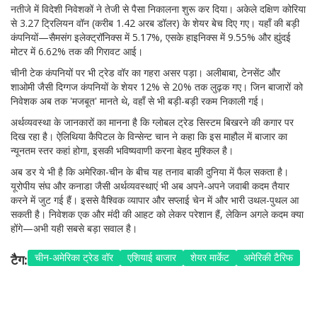
नतीजे में विदेशी निवेशकों ने तेजी से पैसा निकालना शुरू कर दिया। अकेले दक्षिण कोरिया
से 3.27 ट्रिलियन वॉन (करीब 1.42 अरब डॉलर) के शेयर बेच दिए गए। यहाँ की बड़ी
कंपनियों—सैमसंग इलेक्ट्रॉनिक्स में 5.17%, एसके हाइनिक्स में 9.55% और ह्युंदई
मोटर में 6.62% तक की गिरावट आई।
चीनी टेक कंपनियों पर भी ट्रेड वॉर का गहरा असर पड़ा। अलीबाबा, टेनसेंट और
शाओमी जैसी दिग्गज कंपनियों के शेयर 12% से 20% तक लुढ़क गए। जिन बाजारों को
निवेशक अब तक 'मजबूत' मानते थे, वहाँ से भी बड़ी-बड़ी रकम निकाली गई।
अर्थव्यवस्था के जानकारों का मानना है कि ग्लोबल ट्रेड सिस्टम बिखरने की कगार पर
दिख रहा है। ऐलिथिया कैपिटल के विन्सेन्ट चान ने कहा कि इस माहौल में बाजार का
न्यूनतम स्तर कहां होगा, इसकी भविष्यवाणी करना बेहद मुश्किल है।
अब डर ये भी है कि अमेरिका-चीन के बीच यह तनाव बाकी दुनिया में फैल सकता है।
यूरोपीय संघ और कनाडा जैसी अर्थव्यवस्थाएं भी अब अपने-अपने जवाबी कदम तैयार
करने में जुट गई हैं। इससे वैश्विक व्यापार और सप्लाई चेन में और भारी उथल-पुथल आ
सकती है। निवेशक एक और मंदी की आहट को लेकर परेशान हैं, लेकिन अगले कदम क्या
होंगे—अभी यही सबसे बड़ा सवाल है।
चीन-अमेरिका ट्रेड वॉर
एशियाई बाजार
शेयर मार्केट
अमेरिकी टैरिफ
टैग: