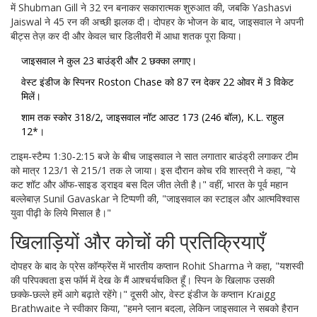
में
Shubman Gill
ने 32 रन बनाकर सकारात्मक शुरुआत की, जबकि
Yashasvi
Jaiswal
ने 45 रन की अच्छी झलक दी। दोपहर के भोजन के बाद, जाइसवाल ने अपनी
बीट्स तेज़ कर दी और केवल चार डिलीवरी में आधा शतक पूरा किया।
जाइसवाल ने कुल 23 बाउंड्री और 2 छक्का लगाए।
वेस्ट इंडीज के स्पिनर
Roston Chase
को 87 रन देकर 22 ओवर में 3 विकेट
मिलें।
शाम तक स्कोर 318/2, जाइसवाल नॉट आउट 173 (246 बॉल), K.L. राहुल
12*।
टाइम‑स्टैम्प 1:30‑2:15 बजे के बीच जाइसवाल ने सात लगातार बाउंड्री लगाकर टीम
को मात्र 123/1 से 215/1 तक ले जाया। इस दौरान कोच रवि शास्त्री ने कहा, "ये
कट शॉट और ऑफ‑साइड ड्राइव बस दिल जीत लेती है।" वहीं, भारत के पूर्व महान
बल्लेबाज़
Sunil Gavaskar
ने टिप्पणी की, "जाइसवाल का स्टाइल और आत्मविश्वास
युवा पीढ़ी के लिये मिसाल है।"
खिलाड़ियों और कोचों की प्रतिक्रियाएँ
दोपहर के बाद के प्रेस कॉन्फ्रेंस में भारतीय कप्तान
Rohit Sharma
ने कहा, "यशस्वी
की परिपक्वता इस फॉर्म में देख के मैं आश्चर्यचकित हूँ। स्पिन के खिलाफ उसकी
छक्के‑छल्ले हमें आगे बढ़ाते रहेंगे।" दूसरी ओर, वेस्ट इंडीज के कप्तान
Kraigg
Brathwaite
ने स्वीकार किया, "हमने प्लान बदला, लेकिन जाइसवाल ने सबको हैरान