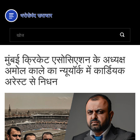
मुंबई क्रिकेट एसोसिएशन के अध्यक्ष
अमोल काले का न्यूयॉर्क में कार्डियक
अरेस्ट से निधन